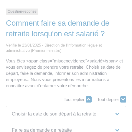
Les offres d’emploi de la communauté de
Eau et assainissement
communes
Question-réponse
Travaux
Comment faire sa demande de
Nos publications
retraite lorsqu'on est salarié ?
Numérique
Vérifié le 23/01/2025 - Direction de l'information légale et
administrative (Premier ministre)
Annuaire de contacts
Vous êtes <span class="miseenevidence">salarié</span> et
vous envisagez de prendre votre retraite. Choisir sa date de
départ, faire la demande, informer son administration
employeur... Nous vous présentons les informations à
connaître avant d'entamer votre démarche.
Tout replier
Tout déplier
Choisir la date de son départ à la retraite
Faire sa demande de retraite