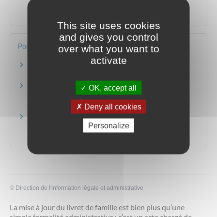
est agent public ?
Travail - Formation
This site uses cookies
and gives you control
Pour en savoir plus
over what you want to
activate
Demander ma retraite à l'Assurnce retraite
Caisse Nationale d’Assurance Vieillesse (Cnav)
Comment demander ma retraite à l'Agirc-Arrco?
OK, accept all
Fédération Agirc-Arrco
Deny all cookies
Déclarer à France Travail une pension de
Personalize
retraite/un avantage vieillesse
France Travail
©
Direction de l'information légale et administrative
La mise à jour du livret de famille est bien plus qu’une
simple formalité administrative ; c’est un acte chargé de