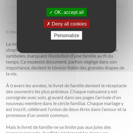
Caisse centrale de la mutualité sociale agricole (MSA)
OK, accept all
Deny all cookies
©
Direction de l'information légale et administrative
Personalize
La mise à jour du livret de famille est bien plus qu’une
simple formalité administrative ; c’est un acte chargé de
symboles, marquant l’évolution d’une famille au fil du
temps. Ce modeste document, parfois négligé dans son
importance, devient le témoin fidèle des grandes étapes de
la vie.
À travers les années, le livret de famille devient le réceptacle
des souvenirs les plus précieux. Chaque naissance y est
consignée avec soin, gravant dans ses pages l’arrivée d’un
nouveau membre dans le cercle familial. Chaque mariage y
est inscrit, célébrant l’union de deux êtres dans l’amour et la
promesse d’un avenir commun.
Mais le livret de famille ne se limite pas aux joies des
commencements. Il reflète également les épreuves