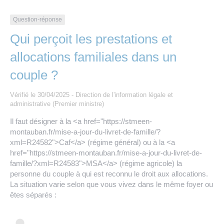
Les offres d’emploi de la communauté de
Eau et assainissement
communes
Question-réponse
Travaux
Qui perçoit les prestations et
Nos publications
allocations familiales dans un
Numérique
couple ?
Annuaire de contacts
Vérifié le 30/04/2025 - Direction de l'information légale et
administrative (Premier ministre)
Il faut désigner à la <a href="https://stmeen-
montauban.fr/mise-a-jour-du-livret-de-famille/?
xml=R24582">Caf</a> (régime général) ou à la <a
href="https://stmeen-montauban.fr/mise-a-jour-du-livret-de-
famille/?xml=R24583">MSA</a> (régime agricole) la
personne du couple à qui est reconnu le droit aux allocations.
La situation varie selon que vous vivez dans le même foyer ou
êtes séparés :