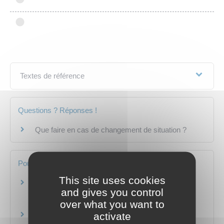
Textes de référence
Questions ? Réponses !
Que faire en cas de changement de situation ?
Pour en savoir plus
This site uses cookies
Ce que vous devez faire en cas de séparation
and gives you control
(Caf)
over what you want to
Caisse nationale des allocations familiales (Cnaf)
activate
Je me mets en couple, je me sépare (MSA)