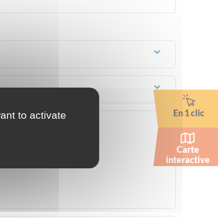
En 1 clic
ant to activate
Carte
interactive