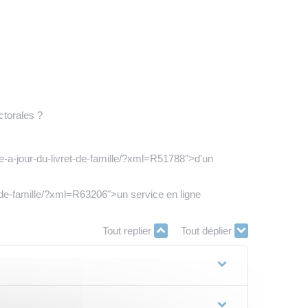
ctorales ?
se-a-jour-du-livret-de-famille/?xml=R51788">d'un
t-de-famille/?xml=R63206">un service en ligne
Tout replier
Tout déplier