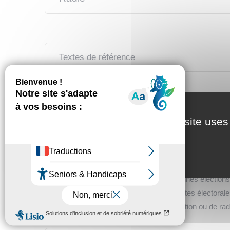
Textes de référence
Services en ligne et formulaires
This site uses
Questions ? Réponses !
Élections : peut-on s'inscrire sur la liste élect
Peut-on voter par internet pour les élections poli
Quelles sont les dates des prochaines élections
Un électeur peut-il consulter les listes électoral
Que faire en cas de refus d'inscription ou de radi