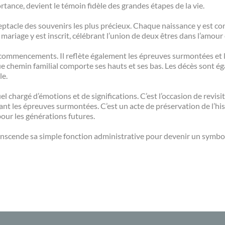
ance, devient le témoin fidèle des grandes étapes de la vie.
réceptacle des souvenirs les plus précieux. Chaque naissance y est co
mariage y est inscrit, célébrant l’union de deux êtres dans l’amou
des commencements. Il reflète également les épreuves surmontées et
ue chemin familial comporte ses hauts et ses bas. Les décès sont é
le.
tuel chargé d’émotions et de significations. C’est l’occasion de revisi
nt les épreuves surmontées. C’est un acte de préservation de l’hist
pour les générations futures.
ranscende sa simple fonction administrative pour devenir un symbole 