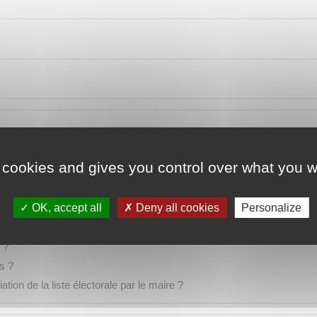
 cookies and gives you control over what you w
OK, accept all
Deny all cookies
Personalize
orale d'une mairie et voter la même année ?
tiques ?
 ?
es ?
ation de la liste électorale par le maire ?