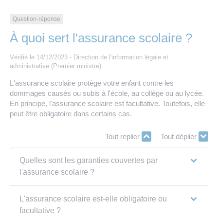
Les offres d’emploi de la communauté de
Eau et assainissement
communes
Question-réponse
Travaux
À quoi sert l'assurance scolaire ?
Nos publications
Vérifié le 14/12/2023 - Direction de l'information légale et
Numérique
administrative (Premier ministre)
L'assurance scolaire protège votre enfant contre les
Annuaire de contacts
dommages causés ou subis à l'école, au collège ou au lycée.
En principe, l'assurance scolaire est facultative. Toutefois, elle
peut être obligatoire dans certains cas.
Tout replier
Tout déplier
Quelles sont les garanties couvertes par
l'assurance scolaire ?
L'assurance scolaire est-elle obligatoire ou
facultative ?