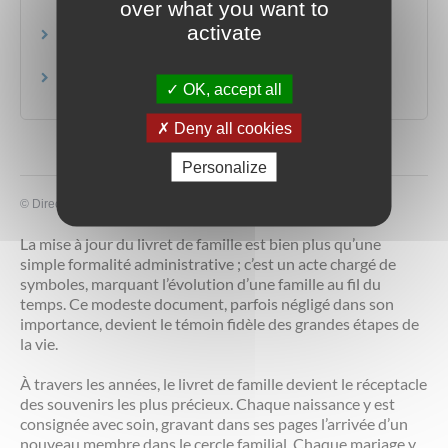
over what you want to
Ministère chargé de l'éducation
activate
Assurance scolaire
Autorité de contrôle prudentiel et de résolution (ACPR)
Assurance scolaire
OK, accept all
Institut national de la consommation (INC)
Deny all cookies
Personalize
©
Direction de l'information légale et administrative
La mise à jour du livret de famille est bien plus qu’une
simple formalité administrative ; c’est un acte chargé de
symboles, marquant l’évolution d’une famille au fil du
temps. Ce modeste document, parfois négligé dans son
importance, devient le témoin fidèle des grandes étapes de
la vie.
À travers les années, le livret de famille devient le réceptacle
des souvenirs les plus précieux. Chaque naissance y est
consignée avec soin, gravant dans ses pages l’arrivée d’un
nouveau membre dans le cercle familial. Chaque mariage y