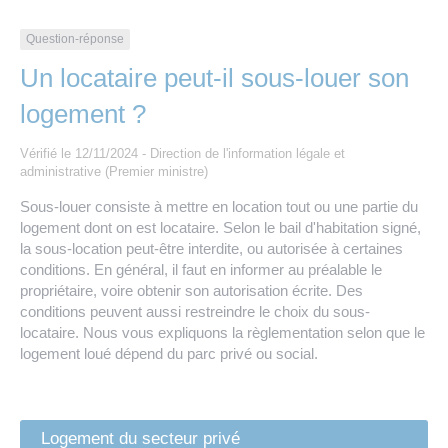
Les offres d’emploi de la communauté de
Eau et assainissement
communes
Question-réponse
Travaux
Un locataire peut-il sous-louer son
Nos publications
logement ?
Numérique
Vérifié le 12/11/2024 - Direction de l'information légale et
administrative (Premier ministre)
Annuaire de contacts
Sous-louer consiste à mettre en location tout ou une partie du
logement dont on est locataire. Selon le bail d'habitation signé,
la sous-location peut-être interdite, ou autorisée à certaines
conditions. En général, il faut en informer au préalable le
propriétaire, voire obtenir son autorisation écrite. Des
conditions peuvent aussi restreindre le choix du sous-
locataire. Nous vous expliquons la règlementation selon que le
logement loué dépend du parc privé ou social.
Logement du secteur privé