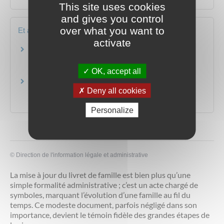
This site uses cookies
and gives you control
over what you want to
Et aussi
activate
Mettre en location sa résidence principale (en
faire un meublé de tourisme)
Loisirs - Sports - Culture
OK, accept all
Saisir le juge des contentieux de la protection
Deny all cookies
(crédits, bail d'habitation)
Justice
Personalize
©
Direction de l'information légale et administrative
La mise à jour du livret de famille est bien plus qu’une
simple formalité administrative ; c’est un acte chargé de
symboles, marquant l’évolution d’une famille au fil du
temps. Ce modeste document, parfois négligé dans son
importance, devient le témoin fidèle des grandes étapes de