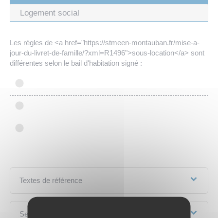
Logement social
Les règles de <a href="https://stmeen-montauban.fr/mise-a-
jour-du-livret-de-famille/?xml=R1496">sous-location</a> sont
différentes selon le bail d'habitation signé :
Textes de référence
Services en ligne et formulaires