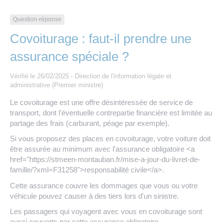
Les offres d’emploi de la communauté de
Eau et assainissement
communes
Question-réponse
Travaux
Covoiturage : faut-il prendre une
Nos publications
assurance spéciale ?
Numérique
Vérifié le 26/02/2025 - Direction de l'information légale et
administrative (Premier ministre)
Annuaire de contacts
Le covoiturage est une offre désintéressée de service de
transport, dont l'éventuelle contrepartie financière est limitée au
partage des frais (carburant, péage par exemple).
Si vous proposez des places en covoiturage, votre voiture doit
être assurée au minimum avec l'assurance obligatoire <a
href="https://stmeen-montauban.fr/mise-a-jour-du-livret-de-
famille/?xml=F31258">responsabilité civile</a>.
Cette assurance couvre les dommages que vous ou votre
véhicule pouvez causer à des tiers lors d'un sinistre.
Les passagers qui voyagent avec vous en covoiturage sont
aussi couverts par cette assurance obligatoire.