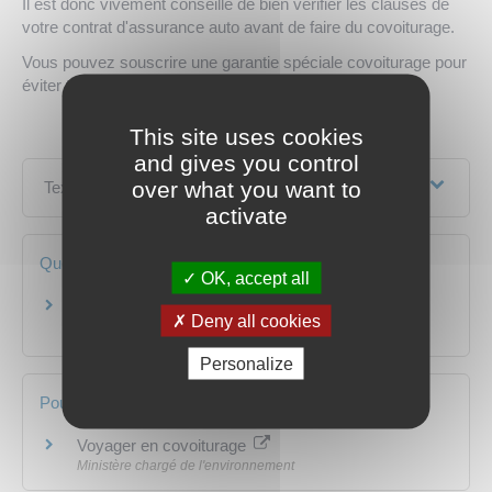
Il est donc vivement conseillé de bien vérifier les clauses de
votre contrat d'assurance auto avant de faire du covoiturage.
Vous pouvez souscrire une garantie spéciale covoiturage pour
éviter tout problème.
This site uses cookies
and gives you control
over what you want to
Textes de référence
activate
Questions ? Réponses !
OK, accept all
Comment fonctionne l'assurance en cas de prêt
Deny all cookies
d'un véhicule à un tiers ?
Personalize
Pour en savoir plus
Voyager en covoiturage
Ministère chargé de l'environnement