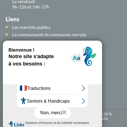
Le vendredi
9h-12h et 14h-17h
Liens
Les marchés publics
La communauté de communes recrute
Suivez-nous sur
les
réseaux sociaux !
Nous contacter
A-
A+
Accessibilité numérique : partiellement conforme à 80,28 %
Mentions légales
Politique de confidentialité
Plan du site
Carte
En 1 clic
interactive