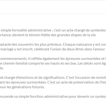
e simple formalité administrative ; c’est un acte chargé de symboles
ance, devient le témoin fidèle des grandes étapes de la vie.
réceptacle des souvenirs les plus précieux. Chaque naissance y est co
mariage y est inscrit, célébrant l’union de deux êtres dans l’amou
des commencements. Il reflète également les épreuves surmontées et
ue chemin familial comporte ses hauts et ses bas. Les décès sont é
le.
tuel chargé d’émotions et de significations. C’est l’occasion de revisi
nt les épreuves surmontées. C’est un acte de préservation de l’hist
pour les générations futures.
ranscende sa simple fonction administrative pour devenir un symbole 