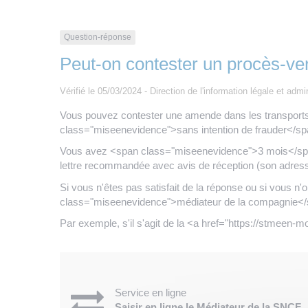
Question-réponse
Peut-on contester un procès-ve
Vérifié le 05/03/2024 - Direction de l'information légale et admi
Vous pouvez contester une amende dans les transports (b
class="miseenevidence">sans intention de frauder</spa
Vous avez <span class="miseenevidence">3 mois</span
lettre recommandée avec avis de réception (son adress
Si vous n'êtes pas satisfait de la réponse ou si vous 
class="miseenevidence">médiateur de la compagnie</
Par exemple, s'il s'agit de la <a href="https://stmeen
Service en ligne
Saisir en ligne le Médiateur de la SNCF