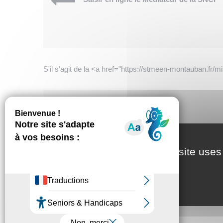
S'il s'agit de la <a href="https://stmeen-montauban.fr
Service en ligne
Saisir en ligne le médiateur de la RATP
This site uses
Textes de référence