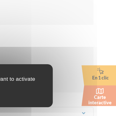
En 1 clic
ant to activate
Carte
interactive