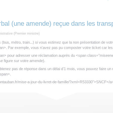
rbal (une amende) reçue dans les tran
nistrative (Premier ministre)
us, métro, train...) si vous estimez que la non présentation de votre 
n>. Par exemple, vous n'avez pas pu composter votre ticket car les
> pour adresser une réclamation auprès du <span class="miseenevi
e figure sur votre amende).
n'obtenez pas de réponse dans un délai d'1 mois, vous pouvez faire u
span>.
-montauban.fr/mise-a-jour-du-livret-de-famille/?xml=R53330">SNCF</a>