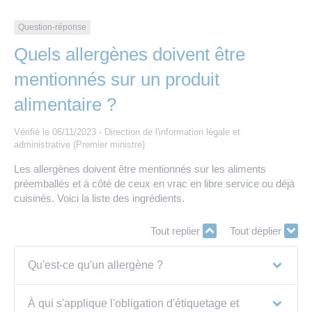
Les offres d’emploi de la communauté de
Eau et assainissement
communes
Question-réponse
Travaux
Quels allergènes doivent être
Nos publications
mentionnés sur un produit
Numérique
alimentaire ?
Annuaire de contacts
Vérifié le 06/11/2023 - Direction de l'information légale et
administrative (Premier ministre)
Les allergènes doivent être mentionnés sur les aliments
préemballés et à côté de ceux en vrac en libre service ou déjà
cuisinés. Voici la liste des ingrédients.
Tout replier
Tout déplier
Qu'est-ce qu'un allergène ?
À qui s'applique l'obligation d'étiquetage et