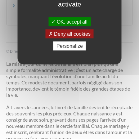
activate
L'étiquetage des allergènes, un impératif de santé
publique
Ministère chargé de l'économie
OK, accept all
Deny all cookies
Personalize
©
Direction de l'information légale et administrative
La mise à jour du livret de famille est bien plus qu’une
simple formalité administrative ; c’est un acte chargé de
symboles, marquant l’évolution d’une famille au fil du
temps. Ce modeste document, parfois négligé dans son
importance, devient le témoin fidèle des grandes étapes de
la vie.
À travers les années, le livret de famille devient le réceptacle
des souvenirs les plus précieux. Chaque naissance y est
consignée avec soin, gravant dans ses pages l’arrivée d’un
nouveau membre dans le cercle familial. Chaque mariage y
est inscrit, célébrant l’union de deux êtres dans l’amour et la
promesse d’un avenir commun.