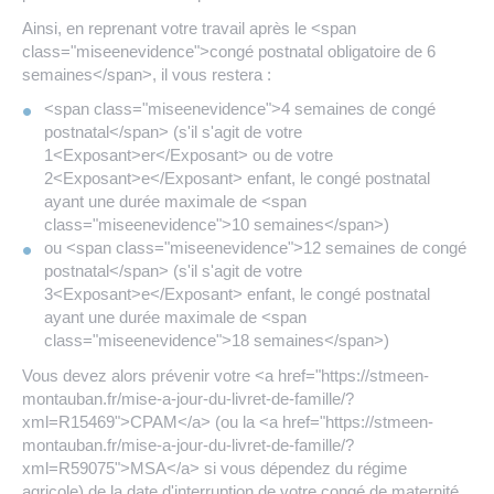
Ainsi, en reprenant votre travail après le <span
class="miseenevidence">congé postnatal obligatoire de 6
semaines</span>, il vous restera :
<span class="miseenevidence">4 semaines de congé
postnatal</span> (s'il s'agit de votre
1<Exposant>er</Exposant> ou de votre
2<Exposant>e</Exposant> enfant, le congé postnatal
ayant une durée maximale de <span
class="miseenevidence">10 semaines</span>)
ou <span class="miseenevidence">12 semaines de congé
postnatal</span> (s'il s'agit de votre
3<Exposant>e</Exposant> enfant, le congé postnatal
ayant une durée maximale de <span
class="miseenevidence">18 semaines</span>)
Vous devez alors prévenir votre <a href="https://stmeen-
montauban.fr/mise-a-jour-du-livret-de-famille/?
xml=R15469">CPAM</a> (ou la <a href="https://stmeen-
montauban.fr/mise-a-jour-du-livret-de-famille/?
xml=R59075">MSA</a> si vous dépendez du régime
agricole) de la date d'interruption de votre congé de maternité,