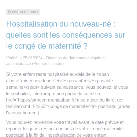
Les offres d’emploi de la communauté de
Eau et assainissement
communes
Question-réponse
Travaux
Hospitalisation du nouveau-né :
Nos publications
quelles sont les conséquences sur
Numérique
le congé de maternité ?
Annuaire de contacts
Vérifié le 25/01/2024 - Direction de l'information légale et
administrative (Premier ministre)
Si votre enfant reste hospitalisé au-delà de la <span
class="miseenevidence">6<Exposant>è</Exposant>
semaine</span> suivant sa naissance, vous pouvez, si vous
le souhaitez, interrompre une partie de votre <a
href="https://stmeen-montauban.fr/mise-a-jour-du-livret-de-
famille/?xml=F2265">congé de maternité</a> postnatal (après
l'accouchement).
Vous pouvez reprendre votre travail avant la date prévue et
reporter les jours restant non pris de votre congé maternité
postnatal à la fin de l'hospitalisation de votre enfant.