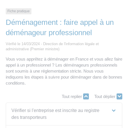
Les offres d’emploi de la communauté de
Eau et assainissement
communes
Fiche pratique
Travaux
Déménagement : faire appel à un
Nos publications
déménageur professionnel
Numérique
Vérifié le 14/03/2024 - Direction de l'information légale et
administrative (Premier ministre)
Annuaire de contacts
Vous vous apprêtez à déménager en France et vous allez faire
appel à un professionnel ? Les déménageurs professionnels
sont soumis à une réglementation stricte. Nous vous
indiquons les étapes à suivre pour déménager dans de bonnes
conditions.
Tout replier
Tout déplier
Vérifier si l'entreprise est inscrite au registre
des transporteurs