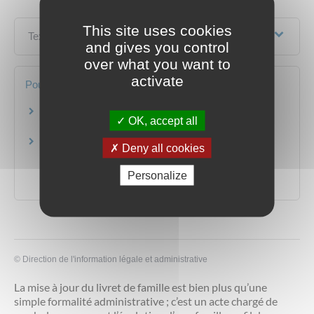
This site uses cookies
Textes de référence
and gives you control
over what you want to
activate
Pour en savoir plus
Faire appel à un déménageur professionnel
OK, accept all
Institut national de la consommation (INC)
Déménageur professionnel : entreprises inscrites
Deny all cookies
au registre des transporteurs de marchandises
Personalize
Ministère chargé des transports
©
Direction de l'information légale et administrative
La mise à jour du livret de famille est bien plus qu’une
simple formalité administrative ; c’est un acte chargé de