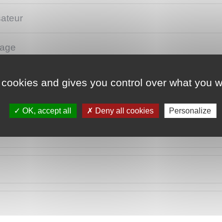
sateur
tage
 piratage
 cookies and gives you control over what you w
OK, accept all
Deny all cookies
Personalize