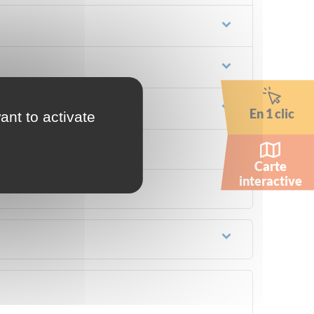
En 1 clic
ant to activate
Carte
interactive