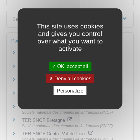
Services en ligne et formulaires
This site uses cookies
and gives you control
over what you want to
Pour en savoir plus
activate
Site de la SNCF
Société nationale des chemins de fer français (SNCF)
OK, accept all
Carte Avantage pour les transports
Société nationale des chemins de fer français (SNCF)
Deny all cookies
Abonnement TGV Max Jeune
Société nationale des chemins de fer français (SNCF)
Personalize
TER SNCF Auvergne-Rhône-Alpes
Société nationale des chemins de fer français (SNCF)
TER SNCF Bourgogne-Franche-Comté
Société nationale des chemins de fer français (SNCF)
TER SNCF Bretagne
Société nationale des chemins de fer français (SNCF)
TER SNCF Centre-Val-de-Loire
Société nationale des chemins de fer français (SNCF)