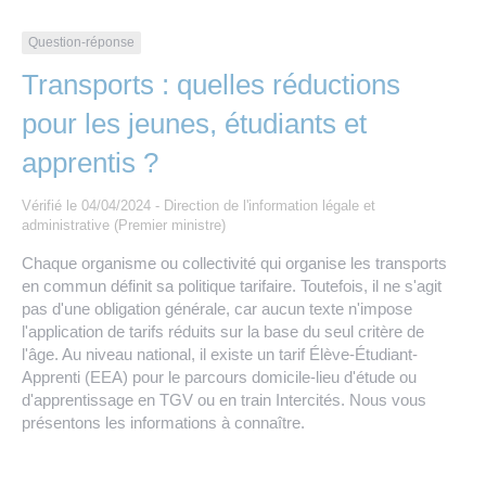
Les offres d’emploi de la communauté de
Eau et assainissement
communes
Question-réponse
Travaux
Transports : quelles réductions
Nos publications
pour les jeunes, étudiants et
Numérique
apprentis ?
Annuaire de contacts
Vérifié le 04/04/2024 - Direction de l'information légale et
administrative (Premier ministre)
Chaque organisme ou collectivité qui organise les transports
en commun définit sa politique tarifaire. Toutefois, il ne s'agit
pas d'une obligation générale, car aucun texte n'impose
l'application de tarifs réduits sur la base du seul critère de
l'âge. Au niveau national, il existe un tarif Élève-Étudiant-
Apprenti (EEA) pour le parcours domicile-lieu d'étude ou
d'apprentissage en TGV ou en train Intercités. Nous vous
présentons les informations à connaître.