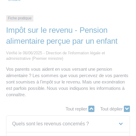
Les offres d’emploi de la communauté de
Eau et assainissement
communes
Fiche pratique
Travaux
Nos publications
Impôt sur le revenu - Pension
Numérique
alimentaire perçue par un enfant
Vérifié le 06/06/2025 - Direction de l'information légale et
Annuaire de contacts
administrative (Premier ministre)
Vos parents vous aident en vous versant une pension
alimentaire ? Les sommes que vous percevez de vos parents
sont soumises à l'impôt sur le revenu. Mais une exonération
est parfois possible. Nous vous indiquons les informations à
connaître.
Tout replier
Tout déplier
Quels sont les revenus concernés ?