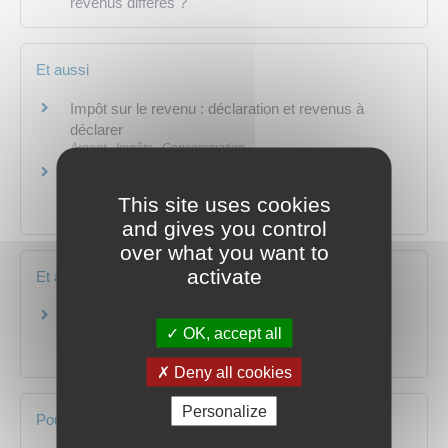
revenus différés ?
Et aussi
Impôt sur le revenu : déclaration et revenus à
déclarer
Argent - Impôts - Consommation
Impôt sur le revenu : déductions, réductions et
crédits d'impôt
This site uses cookies
Argent - Impôts - Consommation
and gives you control
over what you want to
activate
Et aussi
Impôt sur le revenu - Pensions alimentaires
OK, accept all
versées aux enfants (déduction)
Argent - Impôts - Consommation
Deny all cookies
Personalize
Pour en savoir plus