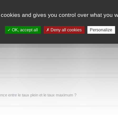
x plein de l'Assurance retraite ?
 cookies and gives you control over what you w
imum ?
OK, accept all
Deny all cookies
Personalize
nel de sa retraite ?
rence entre le taux plein et le taux maximum ?