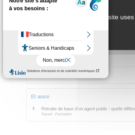
Qu'est-ce qu'une retraite de base à tau
This site uses
Qu'est-ce qu'une retraite au taux max
Comment connaître le montant prévision
Textes de référence
Et aussi
Retraite de base d'un agent public : quelle diffé
Travail - Formation