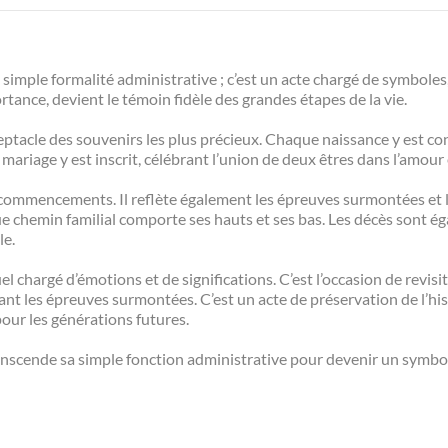
e simple formalité administrative ; c’est un acte chargé de symboles
ance, devient le témoin fidèle des grandes étapes de la vie.
réceptacle des souvenirs les plus précieux. Chaque naissance y est co
mariage y est inscrit, célébrant l’union de deux êtres dans l’amou
des commencements. Il reflète également les épreuves surmontées et
ue chemin familial comporte ses hauts et ses bas. Les décès sont é
le.
tuel chargé d’émotions et de significations. C’est l’occasion de revisi
nt les épreuves surmontées. C’est un acte de préservation de l’hist
pour les générations futures.
ranscende sa simple fonction administrative pour devenir un symbole 