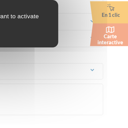
En 1 clic
ant to activate
Carte
interactive