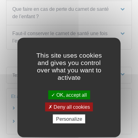
Que faire en cas de perte du carnet de santé
de l'enfant ?
Faut-il conserver le carnet de santé une fois
l'enfant devenu adulte ?
This site uses cookies
and gives you control
over what you want to
Textes de référence
activate
OK, accept all
Et aussi
Deny all cookies
Prévention - Vaccinations
Social - Santé
Personalize
Naissance et filiation
Famille - Scolarité