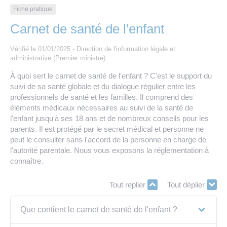
Les offres d’emploi de la communauté de
Eau et assainissement
Fiche pratique
communes
Carnet de santé de l'enfant
Travaux
Nos publications
Vérifié le 01/01/2025 - Direction de l'information légale et
administrative (Premier ministre)
Numérique
À quoi sert le carnet de santé de l'enfant ? C'est le support du
suivi de sa santé globale et du dialogue régulier entre les
Annuaire de contacts
professionnels de santé et les familles. Il comprend des
éléments médicaux nécessaires au suivi de la santé de
l'enfant jusqu'à ses 18 ans et de nombreux conseils pour les
parents. Il est protégé par le secret médical et personne ne
peut le consulter sans l'accord de la personne en charge de
l'autorité parentale. Nous vous exposons la réglementation à
connaître.
Tout replier
Tout déplier
Que contient le carnet de santé de l'enfant ?