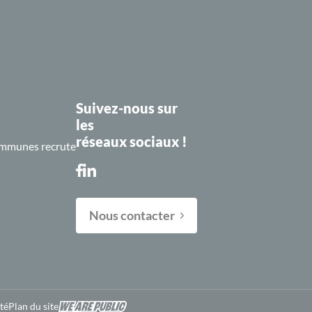
Suivez-nous sur
les
réseaux sociaux !
mmunes recrute
Nous contacter
A-
A+
té
Plan du site