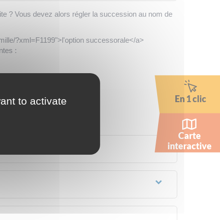
érite ? Vous devez alors régler la succession au nom de
famille/?xml=F1199">l'option successorale</a>
ntes :
e de l'actif net</a>
En 1 clic
ant to activate
Carte
interactive