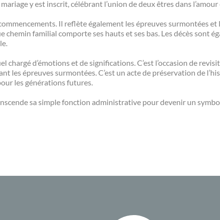
mariage y est inscrit, célébrant l’union de deux êtres dans l’amou
des commencements. Il reflète également les épreuves surmontées et
ue chemin familial comporte ses hauts et ses bas. Les décès sont é
le.
tuel chargé d’émotions et de significations. C’est l’occasion de revisi
nt les épreuves surmontées. C’est un acte de préservation de l’hist
pour les générations futures.
ranscende sa simple fonction administrative pour devenir un symbole 