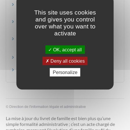
Venir étudier en France
Ministère chargé de l'enseignement supérieur et de la
This site uses cookies
recherche
and gives you control
Formations et diplômes en France
over what you want to
Ministère chargé de l'enseignement supérieur et de la
activate
recherche
Site du Service de l'éducation et du français dans
le monde
OK, accept all
France éducation international
Site France Alumni
Deny all cookies
Agence Campus France
Site campusfrance.org
Personalize
Agence Campus France
©
Direction de l'information légale et administrative
La mise à jour du livret de famille est bien plus qu’une
simple formalité administrative ; c’est un acte chargé de
symboles, marquant l’évolution d’une famille au fil du