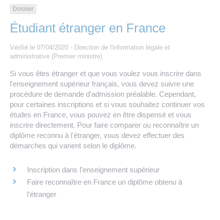
Les offres d’emploi de la communauté de
Eau et assainissement
Dossier
communes
Étudiant étranger en France
Travaux
Nos publications
Vérifié le 07/04/2020 - Direction de l'information légale et
administrative (Premier ministre)
Numérique
Si vous êtes étranger et que vous voulez vous inscrire dans
l'enseignement supérieur français, vous devez suivre une
Annuaire de contacts
procédure de demande d'admission préalable. Cependant,
pour certaines inscriptions et si vous souhaitez continuer vos
études en France, vous pouvez en être dispensé et vous
inscrire directement. Pour faire comparer ou reconnaître un
diplôme reconnu à l'étranger, vous devez effectuer des
démarches qui varient selon le diplôme.
Inscription dans l'enseignement supérieur
Faire reconnaître en France un diplôme obtenu à
l'étranger