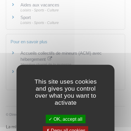
Aides aux vacances
Loisirs - Sports - Culture
Sport
Loisirs - Sports - Culture
Pour en savoir plus
Accueils collectifs de mineurs (ACM) avec
hébergement
Ministère chargé de la jeunesse
Métiers et diplômes professionnels relevant du
sport et de l'animation
This site uses cookies
Ministère chargé de la jeunesse
and gives you control
over what you want to
activate
©
Direction de l'information légale et administrative
OK, accept all
La mise à jour du livret de famille est bien plus qu’une
Deny all cookies