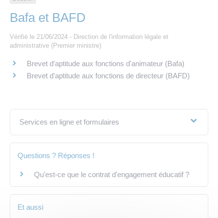
Les offres d’emploi de la communauté de
Eau et assainissement
communes
Bafa et BAFD
Travaux
Vérifié le 21/06/2024 - Direction de l'information légale et
Nos publications
administrative (Premier ministre)
Numérique
Brevet d'aptitude aux fonctions d'animateur (Bafa)
Brevet d'aptitude aux fonctions de directeur (BAFD)
Annuaire de contacts
Services en ligne et formulaires
Questions ? Réponses !
Qu'est-ce que le contrat d'engagement éducatif ?
Et aussi