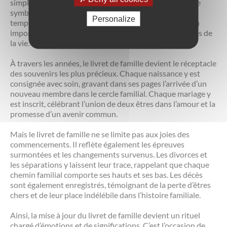
simple formalité administrative ; c’est un acte chargé de
symboles, marquant l’évolution d’une famille au fil du
Personalize
temps. Ce modeste document, parfois négligé dans son
importance, devient le témoin fidèle des grandes étapes de
la vie.
À travers les années, le livret de famille devient le réceptacle
des souvenirs les plus précieux. Chaque naissance y est
consignée avec soin, gravant dans ses pages l’arrivée d’un
nouveau membre dans le cercle familial. Chaque mariage y
est inscrit, célébrant l’union de deux êtres dans l’amour et la
promesse d’un avenir commun.
Mais le livret de famille ne se limite pas aux joies des
commencements. Il reflète également les épreuves
surmontées et les changements survenus. Les divorces et
les séparations y laissent leur trace, rappelant que chaque
chemin familial comporte ses hauts et ses bas. Les décès
sont également enregistrés, témoignant de la perte d’êtres
chers et de leur place indélébile dans l’histoire familiale.
Ainsi, la mise à jour du livret de famille devient un rituel
chargé d’émotions et de significations. C’est l’occasion de