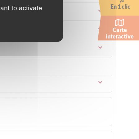
En 1 clic
ant to activate
Carte
interactive