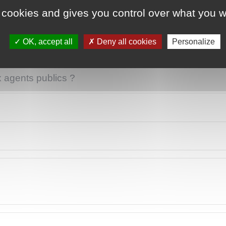
 cookies and gives you control over what you w
iaux d'auteur ?
OK, accept all
Deny all cookies
Personalize
?
x agents publics ?