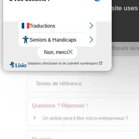
This site uses
Quels sont les différents contrats spéc
Comment est fixé le prix de la cession 
Quelles sont les règles spécifiques au
Textes de référence
Questions ? Réponses !
Un artiste peut-il être micro-entrepreneur ?