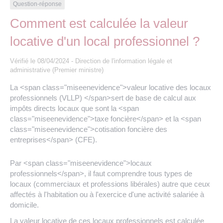
Les offres d’emploi de la communauté de
Eau et assainissement
Question-réponse
communes
Comment est calculée la valeur
Travaux
locative d'un local professionnel ?
Nos publications
Vérifié le 08/04/2024 - Direction de l'information légale et
Numérique
administrative (Premier ministre)
La <span class="miseenevidence">valeur locative des locaux
Annuaire de contacts
professionnels (VLLP) </span>sert de base de calcul aux
impôts directs locaux que sont la <span
class="miseenevidence">taxe foncière</span> et la <span
class="miseenevidence">cotisation foncière des
entreprises</span> (CFE).
Par <span class="miseenevidence">locaux
professionnels</span>, il faut comprendre tous types de
locaux (commerciaux et professions libérales) autre que ceux
affectés à l'habitation ou à l'exercice d'une activité salariée à
domicile.
La valeur locative de ces locaux professionnels est calculée