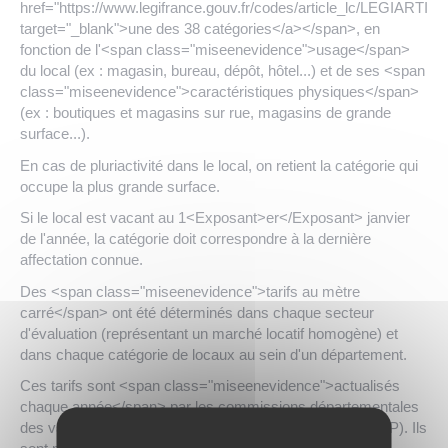
href="https://www.legifrance.gouv.fr/codes/article_lc/LEGIARTI0
target="_blank">une des 38 catégories</a></span>, en
fonction de l'<span class="miseenevidence">usage</span>
du local (ex : magasin, bureau, dépôt, hôtel...) et de ses <span
class="miseenevidence">caractéristiques physiques</span>
(ex : boutiques et magasins sur rue, magasins de grande
surface...).
En cas de pluriactivité dans le local, on retient la catégorie qui
occupe la plus grande surface.
Si le local est vacant au 1<Exposant>er</Exposant> janvier
de l'année, la catégorie doit correspondre à la dernière
affectation connue.
Des <span class="miseenevidence">tarifs au mètre
carré</span> ont été déterminés dans chaque secteur
d'évaluation (représentant un marché locatif homogène) et
dans chaque catégorie de locaux au sein d'un département.
Ces tarifs sont <span class="miseenevidence">actualisés
chaque année</span> par les commissions départementales
des valeurs locatives des locaux professionnels (CDVLLP). Ils