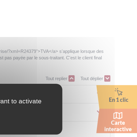
treprise/?xml=R24379">TVA</a> s'applique lorsque des
pas payée par le sous-traitant. C'est le client final
Tout replier
Tout déplier
En 1 clic
ant to activate
Carte
interactive