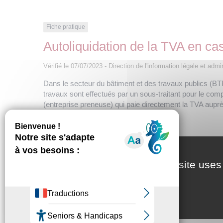
Fiche pratique
Autoliquidation de la TVA en ca
Vérifié le 07/07/2023 - Direction de l'information légale et adm
Dans le secteur du bâtiment et des travaux publics (BT
travaux sont effectués par un sous-traitant pour le compt
(entreprise preneuse) qui paie directement la TVA auprès
Qu'est-ce que l'autoliquidation de la T
This site uses
Quels sont les travaux concernés par l
Comment déclarer la TVA ?