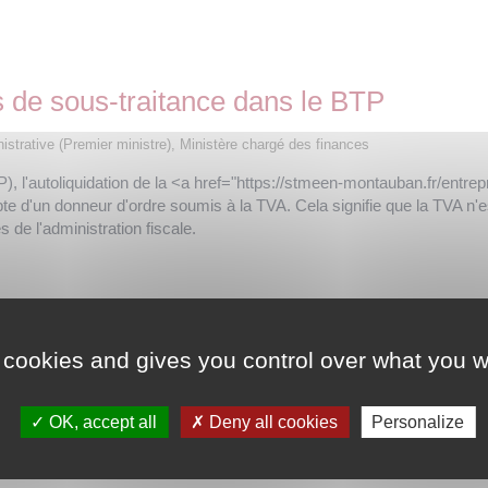
s de sous-traitance dans le BTP
inistrative (Premier ministre), Ministère chargé des finances
P), l'autoliquidation de la <a href="https://stmeen-montauban.fr/en
e d'un donneur d'ordre soumis à la TVA. Cela signifie que la TVA n'est 
 de l'administration fiscale.
VA ?
 cookies and gives you control over what you w
'autoliquidation de TVA ?
OK, accept all
Deny all cookies
Personalize