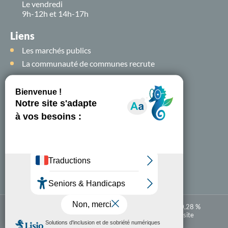
Le vendredi
9h-12h et 14h-17h
Liens
Les marchés publics
La communauté de communes recrute
Suivez-nous sur
les
réseaux sociaux !
Nous contacter
A-
A+
Accessibilité numérique : partiellement conforme à 80,28 %
Mentions légales
Politique de confidentialité
Plan du site
Carte
En 1 clic
interactive