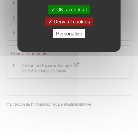
Contrat d'apprentissage ou de
OK, accept all
professionnalisation : quelles différences ?
Contrat de professionnalisation : qui peut être
Deny all cookies
tuteur ?
Comment saisir le médiateur de l'apprentissage ?
Personalize
Pour en savoir plus
Précis de l'apprentissage
Ministère chargé du travail
©
Direction de l'information légale et administrative