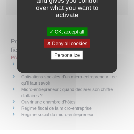
and gives you control
Accéder au service en ligne
over what you want to
activate
OK, accept all
Pour toute explication, consulter les
Deny all cookies
fiches pratiques :
Personalize
PARTICULIERS
Cessation temporaire d'activité du micro-
entrepreneur
Cotisations sociales d'un micro-entrepreneur : ce
qu'il faut savoir
Micro-entrepreneur : quand déclarer son chiffre
d'affaires ?
Ouvrir une chambre d'hôtes
Régime fiscal de la micro-entreprise
Régime social du micro-entrepreneur