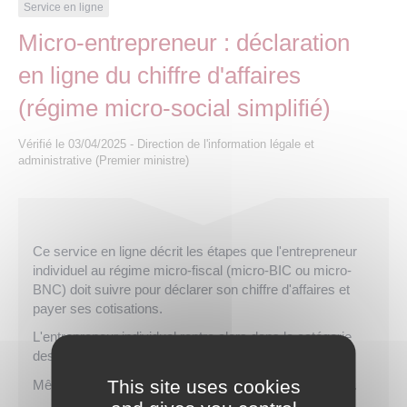
Les offres d’emploi de la communauté de
Eau et assainissement
Service en ligne
communes
Micro-entrepreneur : déclaration
Travaux
en ligne du chiffre d'affaires
Nos publications
(régime micro-social simplifié)
Numérique
Vérifié le 03/04/2025 - Direction de l'information légale et
administrative (Premier ministre)
Annuaire de contacts
Ce service en ligne décrit les étapes que l'entrepreneur
individuel au régime micro-fiscal (micro-BIC ou micro-
BNC) doit suivre pour déclarer son chiffre d'affaires et
payer ses cotisations.
L'entrepreneur individuel rentre alors dans la catégorie
des entrepreneurs dits micro ou auto-entrepreneurs.
This site uses cookies
Même un chiffre d'affaires égal à zéro doit être déclaré.