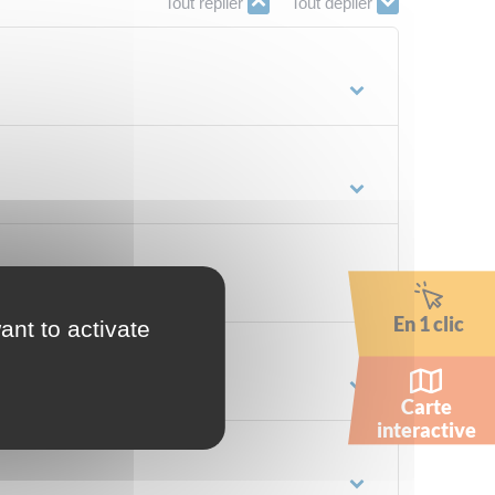
Tout replier
Tout déplier
En 1 clic
ant to activate
Carte
interactive