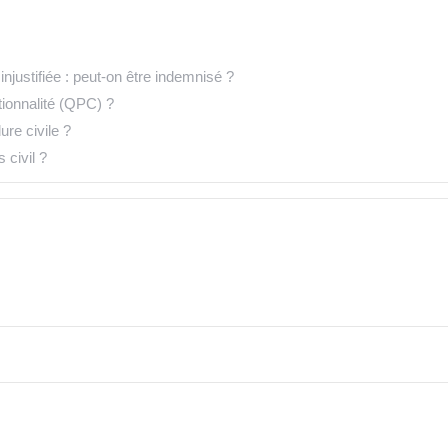
njustifiée : peut-on être indemnisé ?
tionnalité (QPC) ?
re civile ?
civil ?