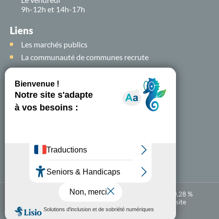
9h-12h et 14h-17h
Liens
Les marchés publics
La communauté de communes recrute
Suivez-nous sur
les
réseaux sociaux !
Nous contacter
A-
A+
Accessibilité numérique : partiellement conforme à 80,28 %
Mentions légales
Politique de confidentialité
Plan du site
Carte
En 1 clic
interactive