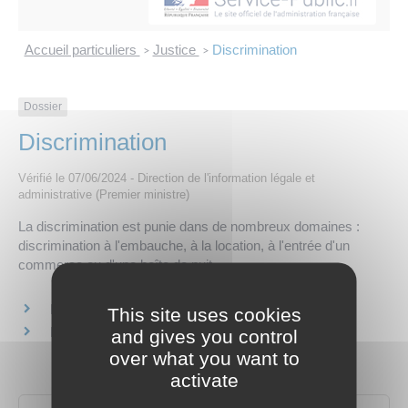
Les offres d’emploi de la communauté de
Eau et assainissement
communes
Accueil particuliers
Justice
Discrimination
>
>
Travaux
Nos publications
Dossier
Numérique
Discrimination
Annuaire de contacts
Vérifié le 07/06/2024 - Direction de l'information légale et
administrative (Premier ministre)
La discrimination est punie dans de nombreux domaines :
discrimination à l'embauche, à la location, à l'entrée d'un
commerce ou d'une boîte de nuit...
Discrimination au travail
This site uses cookies
Discrimination à la location
and gives you control
over what you want to
activate