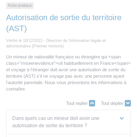
Les offres d’emploi de la communauté de
Eau et assainissement
Fiche pratique
communes
Autorisation de sortie du territoire
Travaux
Nos publications
(AST)
Numérique
Vérifié le 18/12/2023 - Direction de l'information légale et
administrative (Premier ministre)
Un mineur de nationalité française ou étrangère qui <span
Annuaire de contacts
class="miseenevidence">vit habituellement en France</span>
et voyage à l'étranger doit avoir une autorisation de sortie du
territoire (AST) s'il ne voyage pas avec une personne ayant
l'autorité parentale. Nous vous présentons les informations à
connaître.
Tout replier
Tout déplier
Dans quels cas un mineur doit avoir une
autorisation de sortie du territoire ?