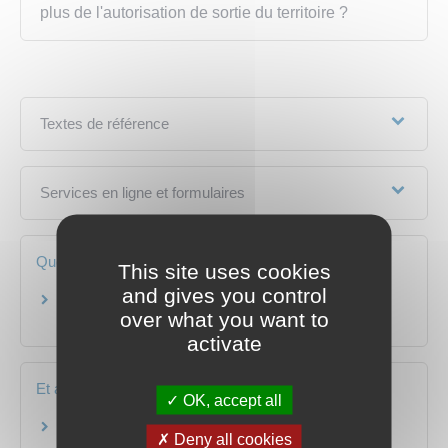
plus de l'autorisation de sortie du territoire ?
Textes de référence
Services en ligne et formulaires
Questions ? Réponses !
This site uses cookies
and gives you control
Avec quels documents un mineur français peut-il
over what you want to
voyager à l'étranger ?
activate
Et aussi
OK, accept all
Voyager à l'étranger
Deny all cookies
Étranger - Europe