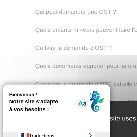
Qui peut demander une OST ?
Quels enfants mineurs peuvent faire l'
Où faire la demande d'OST ?
Quels documents apporter pour faire
Comment la demande d'OST est-elle tr
Quelles sont les conséquences de l'O
This site uses
Pendant combien de temps l'OST est-el