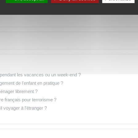
ant pendant les vacances ou un week-end ?
gement de l'enfant en pratique ?
ménager librement ?
ire français pour terrorisme ?
 voyager à l'étranger ?