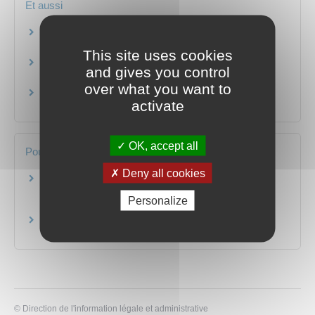
Et aussi
Collège et lycée : règlement intérieur
Famille - Scolarité
This site uses cookies
Mineur victime de vol ou d'extorsion (racket)
and gives you control
Justice
over what you want to
Harcèlement scolaire au collège et au lycée
activate
Famille - Scolarité
OK, accept all
Pour en savoir plus
Deny all cookies
Comment faire pour créer une association ?
Direction de l'information légale et administrative (Dila) -
Personalize
Premier ministre
Créer et gérer une Maison des lycéens
Ministère chargé de l'éducation
©
Direction de l'information légale et administrative