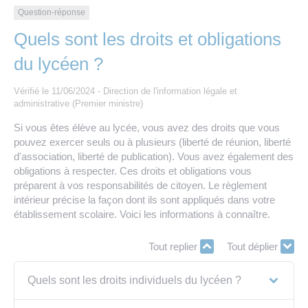
Les offres d’emploi de la communauté de
Eau et assainissement
Question-réponse
communes
Quels sont les droits et obligations
Travaux
Nos publications
du lycéen ?
Numérique
Vérifié le 11/06/2024 - Direction de l'information légale et
administrative (Premier ministre)
Si vous êtes élève au lycée, vous avez des droits que vous
Annuaire de contacts
pouvez exercer seuls ou à plusieurs (liberté de réunion, liberté
d'association, liberté de publication). Vous avez également des
obligations à respecter. Ces droits et obligations vous
préparent à vos responsabilités de citoyen. Le règlement
intérieur précise la façon dont ils sont appliqués dans votre
établissement scolaire. Voici les informations à connaître.
Tout replier
Tout déplier
Quels sont les droits individuels du lycéen ?