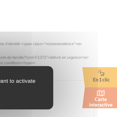
te d'identité <span class="miseenevidence">en
vret-de-famille/?xml=F1373">délivré en urgence</a>
es conditions</span>.
En 1 clic
ant to activate
Carte
interactive