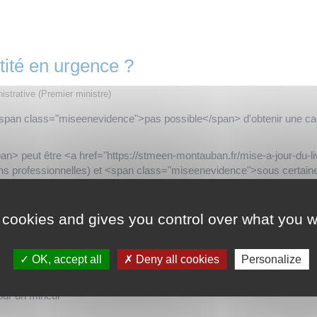
tité en urgence ?
nistrative (Premier ministre)
span class="miseenevidence">pas possible</span> d'obtenir une car
> peut être <a href="https://stmeen-montauban.fr/mise-a-jour-du-li
sons professionnelles) et <span class="miseenevidence">sous certain
 cookies and gives you control over what you w
OK, accept all
Deny all cookies
Personalize
our un majeur
our un mineur