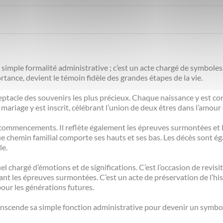
e simple formalité administrative ; c’est un acte chargé de symboles
ance, devient le témoin fidèle des grandes étapes de la vie.
réceptacle des souvenirs les plus précieux. Chaque naissance y est co
mariage y est inscrit, célébrant l’union de deux êtres dans l’amou
des commencements. Il reflète également les épreuves surmontées et
ue chemin familial comporte ses hauts et ses bas. Les décès sont é
le.
tuel chargé d’émotions et de significations. C’est l’occasion de revisi
nt les épreuves surmontées. C’est un acte de préservation de l’hist
pour les générations futures.
ranscende sa simple fonction administrative pour devenir un symbole 