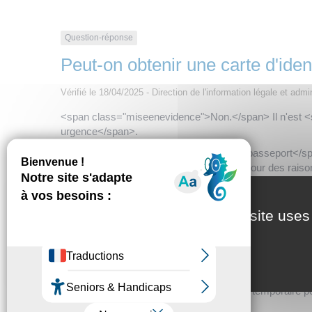
Question-réponse
Peut-on obtenir une carte d'iden
Vérifié le 18/04/2025 - Direction de l'information légale et admi
<span class="miseenevidence">Non.</span> Il n'est <
urgence</span>.
Seul un <span class="miseenevidence">passeport</span
(motif d'ordre médical ou humanitaire ou pour des rai
This site uses
Et aussi
Passeport en urgence : passeport temporaire p
Papiers - Citoyenneté - Élections
Passeport en urgence : passeport temporaire p
Papiers - Citoyenneté - Élections