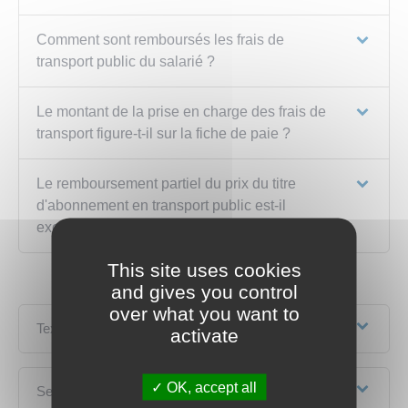
Comment sont remboursés les frais de
transport public du salarié ?
Le montant de la prise en charge des frais de
transport figure-t-il sur la fiche de paie ?
Le remboursement partiel du prix du titre
d'abonnement en transport public est-il
exonéré d'impôt sur le revenu ?
This site uses cookies
and gives you control
over what you want to
Textes de référence
activate
OK, accept all
Services en ligne et formulaires