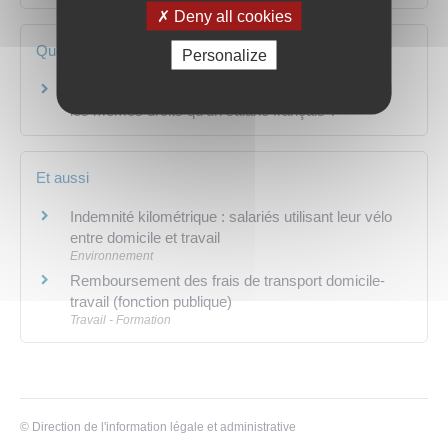
Deny all cookies
Questions ? Réponses !
Personalize
Un ressortissant européen salarié en France a-t-il
les mêmes droits qu'un salarié français ?
Et aussi
Indemnité kilométrique : salariés utilisant leur vélo
entre domicile et travail
Environnement
Remboursement des frais de transport domicile-
travail (fonction publique)
Travail - Formation
©
Direction de l'information légale et administrative