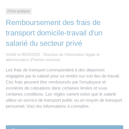
Les offres d’emploi de la communauté de
Eau et assainissement
communes
Fiche pratique
Travaux
Remboursement des frais de
Nos publications
transport domicile-travail d'un
Numérique
salarié du secteur privé
Annuaire de contacts
Vérifié le 06/03/2025 - Direction de l'information légale et
administrative (Premier ministre)
Les frais de transport correspondent à des dépenses
engagées par le salarié pour se rendre sur son lieu de travail.
Ces frais peuvent être remboursés par l'employeur et
exonérés de cotisations dans certaines limites et sous
certaines conditions. Les règles varient selon que le salarié
utilise un service de transport public ou un moyen de transport
personnel. Voici les informations à connaître.