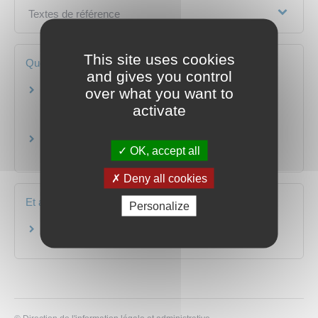
Textes de référence
This site uses cookies
Questions ? Réponses !
and gives you control
Comment se déroule la procédure de demande
over what you want to
de tutelle ou curatelle ou sauvegarde de justice
activate
pour un majeur ?
Tutelle, curatelle, sauvegarde de justice d'un
OK, accept all
majeur : quelles différences ?
Deny all cookies
Et aussi
Personalize
Protection juridique (tutelle, curatelle...)
Famille - Scolarité