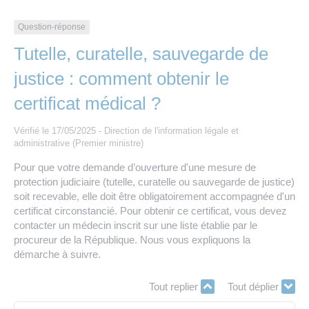
Les offres d’emploi de la communauté de
Eau et assainissement
communes
Question-réponse
Travaux
Tutelle, curatelle, sauvegarde de
Nos publications
justice : comment obtenir le
Numérique
certificat médical ?
Annuaire de contacts
Vérifié le 17/05/2025 - Direction de l'information légale et
administrative (Premier ministre)
Pour que votre demande d’ouverture d'une mesure de
protection judiciaire (tutelle, curatelle ou sauvegarde de justice)
soit recevable, elle doit être obligatoirement accompagnée d'un
certificat circonstancié. Pour obtenir ce certificat, vous devez
contacter un médecin inscrit sur une liste établie par le
procureur de la République. Nous vous expliquons la
démarche à suivre.
Tout replier
Tout déplier