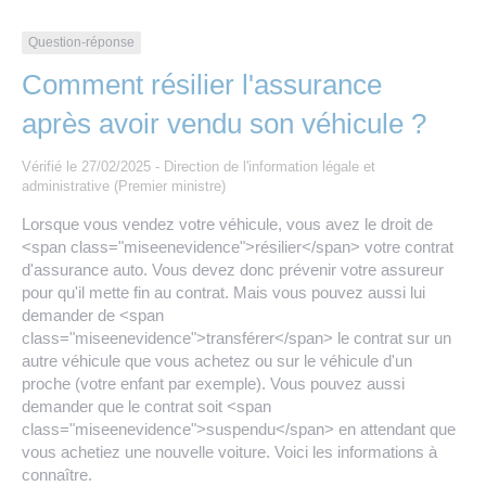
Les offres d’emploi de la communauté de
Eau et assainissement
communes
Question-réponse
Travaux
Comment résilier l'assurance
Nos publications
après avoir vendu son véhicule ?
Numérique
Vérifié le 27/02/2025 - Direction de l'information légale et
administrative (Premier ministre)
Annuaire de contacts
Lorsque vous vendez votre véhicule, vous avez le droit de
<span class="miseenevidence">résilier</span> votre contrat
d'assurance auto. Vous devez donc prévenir votre assureur
pour qu'il mette fin au contrat. Mais vous pouvez aussi lui
demander de <span
class="miseenevidence">transférer</span> le contrat sur un
autre véhicule que vous achetez ou sur le véhicule d'un
proche (votre enfant par exemple). Vous pouvez aussi
demander que le contrat soit <span
class="miseenevidence">suspendu</span> en attendant que
vous achetiez une nouvelle voiture. Voici les informations à
connaître.