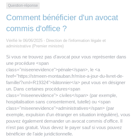
Les offres d’emploi de la communauté de
Eau et assainissement
Question-réponse
communes
Comment bénéficier d'un avocat
Travaux
Nos publications
commis d'office ?
Numérique
Vérifié le 06/06/2025 - Direction de l'information légale et
administrative (Premier ministre)
Si vous ne trouvez pas d'avocat pour vous représenter dans
Annuaire de contacts
une procédure <span
class="miseenevidence">pénale</span>, le <a
href="https://stmeen-montauban.fr/mise-a-jour-du-livret-de-
famille/?xml=R19324">bâtonnier</a> peut vous en désigner
un. Dans certaines procédures<span
class="miseenevidence"> civiles</span> (par exemple,
hospitalisation sans consentement, tutelle) ou <span
class="miseenevidence">administratives</span> (par
exemple, expulsion d'un étranger en situation irrégulière), vous
pouvez également demander un avocat commis d'office. Il
n'est pas gratuit. Vous devez le payer sauf si vous pouvez
bénéficier de l'aide juridictionnelle.