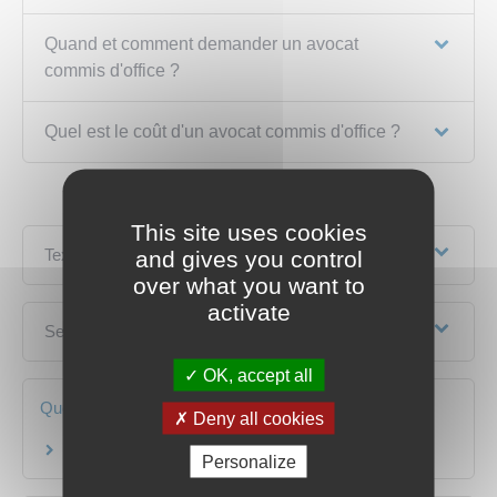
Quand et comment demander un avocat
commis d'office ?
Quel est le coût d'un avocat commis d'office ?
This site uses cookies
Textes de référence
and gives you control
over what you want to
activate
Services en ligne et formulaires
OK, accept all
Questions ? Réponses !
Deny all cookies
L'avocat est-il obligatoire dans un procès pénal ?
Personalize