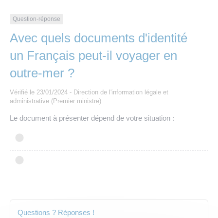
Les offres d’emploi de la communauté de
Eau et assainissement
communes
Question-réponse
Travaux
Avec quels documents d'identité
Nos publications
un Français peut-il voyager en
Numérique
outre-mer ?
Annuaire de contacts
Vérifié le 23/01/2024 - Direction de l'information légale et
administrative (Premier ministre)
Le document à présenter dépend de votre situation :
Questions ? Réponses !