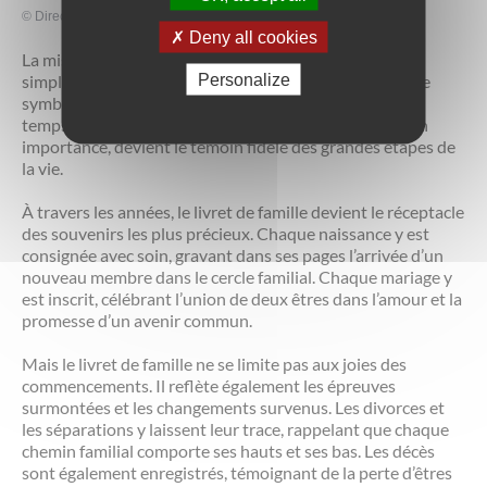
©
Direction de l'information légale et administrative
Deny all cookies
La mise à jour du livret de famille est bien plus qu’une
Personalize
simple formalité administrative ; c’est un acte chargé de
symboles, marquant l’évolution d’une famille au fil du
temps. Ce modeste document, parfois négligé dans son
importance, devient le témoin fidèle des grandes étapes de
la vie.
À travers les années, le livret de famille devient le réceptacle
des souvenirs les plus précieux. Chaque naissance y est
consignée avec soin, gravant dans ses pages l’arrivée d’un
nouveau membre dans le cercle familial. Chaque mariage y
est inscrit, célébrant l’union de deux êtres dans l’amour et la
promesse d’un avenir commun.
Mais le livret de famille ne se limite pas aux joies des
commencements. Il reflète également les épreuves
surmontées et les changements survenus. Les divorces et
les séparations y laissent leur trace, rappelant que chaque
chemin familial comporte ses hauts et ses bas. Les décès
sont également enregistrés, témoignant de la perte d’êtres