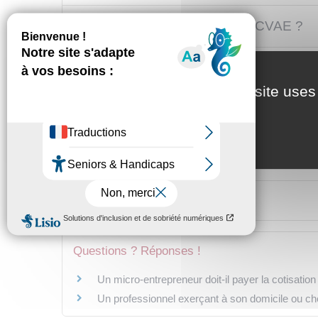
Quand et comment payer la CVAE ?
Qu'est-ce que la contribution complém
This site uses
Textes de référence
Services en ligne et formulaires
Questions ? Réponses !
Un micro-entrepreneur doit-il payer la cotisatio
Un professionnel exerçant à son domicile ou che