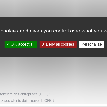
entaire à la CVAE pour 2025 ?
 cookies and gives you control over what you w
OK, accept all
Deny all cookies
Personalize
n foncière des entreprises (CFE) ?
z ses clients doit-il payer la CFE ?