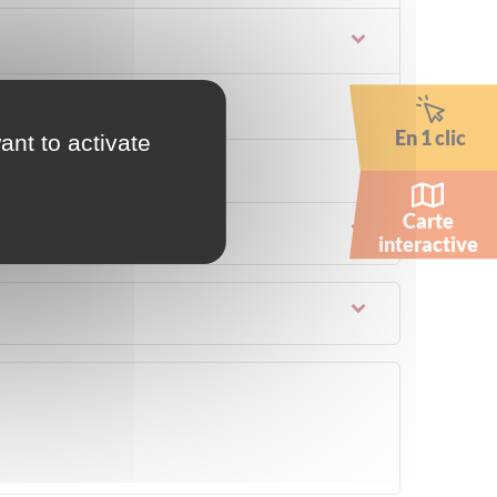
En 1 clic
ant to activate
Carte
interactive