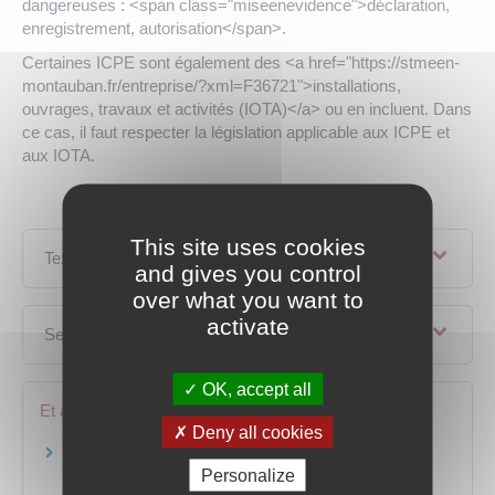
dangereuses : <span class="miseenevidence">déclaration,
enregistrement, autorisation</span>.
Certaines ICPE sont également des <a href="https://stmeen-
montauban.fr/entreprise/?xml=F36721">installations,
ouvrages, travaux et activités (IOTA)</a> ou en incluent. Dans
ce cas, il faut respecter la législation applicable aux ICPE et
aux IOTA.
This site uses cookies
Textes de référence
and gives you control
over what you want to
activate
Services en ligne et formulaires
OK, accept all
Et aussi
Deny all cookies
Évaluation environnementale
Personalize
Environnement