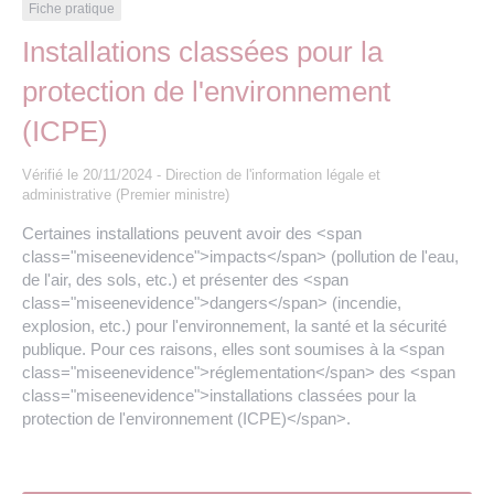
Les offres d’emploi de la communauté de
Eau et assainissement
Fiche pratique
communes
Installations classées pour la
Travaux
protection de l'environnement
Nos publications
(ICPE)
Numérique
Vérifié le 20/11/2024 - Direction de l'information légale et
administrative (Premier ministre)
Annuaire de contacts
Certaines installations peuvent avoir des <span
class="miseenevidence">impacts</span> (pollution de l'eau,
de l'air, des sols, etc.) et présenter des <span
class="miseenevidence">dangers</span> (incendie,
explosion, etc.) pour l'environnement, la santé et la sécurité
publique. Pour ces raisons, elles sont soumises à la <span
class="miseenevidence">réglementation</span> des <span
class="miseenevidence">installations classées pour la
protection de l'environnement (ICPE)</span>.