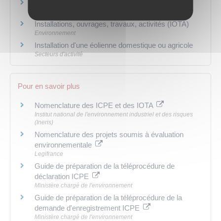
Autorisation environnementale (ICPE, IOTA)
Environnement
Installations, ouvrages, travaux, activités (IOTA)
Environnement
Installation d'une éolienne domestique ou agricole
Secteurs d'activité
Pour en savoir plus
Nomenclature des ICPE et des IOTA
Institut national de l'environnement industriel et des risques
(Ineris)
Nomenclature des projets soumis à évaluation
environnementale
Legifrance
Guide de préparation de la téléprocédure de
déclaration ICPE
Ministère chargé de l'environnement
Guide de préparation de la téléprocédure de la
demande d'enregistrement ICPE
Ministère chargé de l'environnement