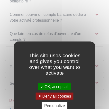
obligatoire ?
Comment ouvrir un compte bancaire dédié à
votre activité professionnelle ?
Que faire en cas de refus d'ouverture d'un
compte ?
This site uses cookies
and gives you control
over what you want to
Textes de référence
activate
Services en ligne et formulaires
OK, accept all
Deny all cookies
Et aussi
Personalize