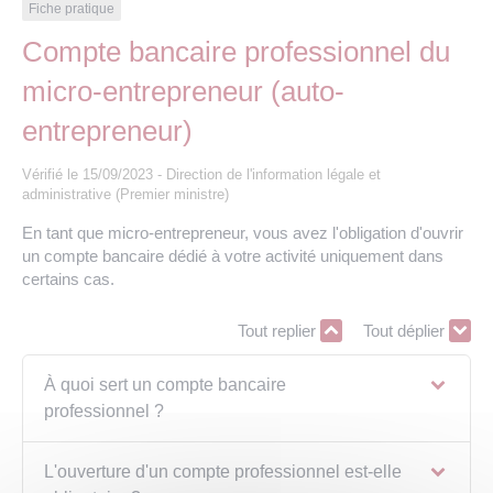
Les offres d’emploi de la communauté de
Eau et assainissement
Fiche pratique
communes
Compte bancaire professionnel du
Travaux
micro-entrepreneur (auto-
Nos publications
entrepreneur)
Numérique
Vérifié le 15/09/2023 - Direction de l'information légale et
administrative (Premier ministre)
Annuaire de contacts
En tant que micro-entrepreneur, vous avez l'obligation d'ouvrir
un compte bancaire dédié à votre activité uniquement dans
certains cas.
Tout replier
Tout déplier
À quoi sert un compte bancaire
professionnel ?
L'ouverture d'un compte professionnel est-elle