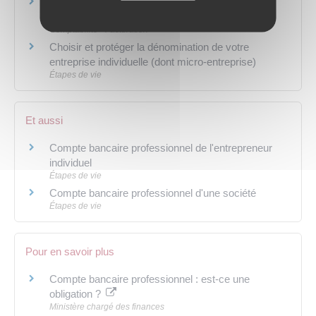
Droit au compte en cas de refus d'ouverture d'un
compte professionnel
Comptabilité - Facturation
Choisir et protéger la dénomination de votre
entreprise individuelle (dont micro-entreprise)
Étapes de vie
Et aussi
Compte bancaire professionnel de l'entrepreneur
individuel
Étapes de vie
Compte bancaire professionnel d'une société
Étapes de vie
Pour en savoir plus
Compte bancaire professionnel : est-ce une
obligation ?
Ministère chargé des finances