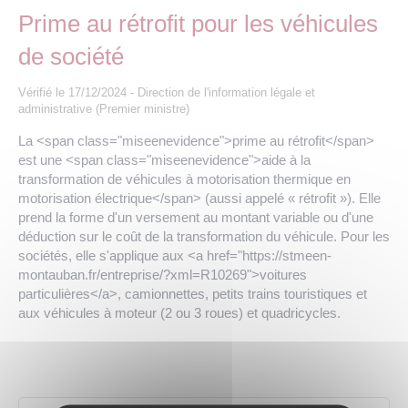
Les offres d’emploi de la communauté de
Eau et assainissement
Prime au rétrofit pour les véhicules
communes
de société
Travaux
Nos publications
Vérifié le 17/12/2024 - Direction de l'information légale et
administrative (Premier ministre)
Numérique
La <span class="miseenevidence">prime au rétrofit</span>
est une <span class="miseenevidence">aide à la
Annuaire de contacts
transformation de véhicules à motorisation thermique en
motorisation électrique</span> (aussi appelé « rétrofit »). Elle
prend la forme d'un versement au montant variable ou d'une
déduction sur le coût de la transformation du véhicule. Pour les
sociétés, elle s'applique aux <a href="https://stmeen-
montauban.fr/entreprise/?xml=R10269">voitures
particulières</a>, camionnettes, petits trains touristiques et
aux véhicules à moteur (2 ou 3 roues) et quadricycles.