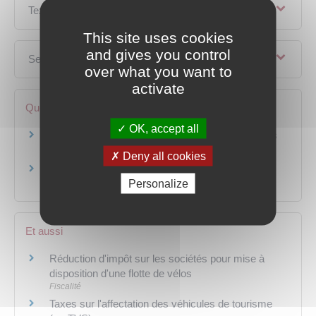
Textes de référence
This site uses cookies
and gives you control
Services en ligne et formulaires
over what you want to
activate
Questions ? Réponses !
OK, accept all
Les entreprises peuvent-elles bénéficier du bonus
écologique ?
Deny all cookies
Les entreprises peuvent-elles bénéficier de la
Personalize
prime à la conversion ?
Et aussi
Réduction d'impôt sur les sociétés pour mise à
disposition d'une flotte de vélos
Fiscalité
Taxes sur l'affectation des véhicules de tourisme