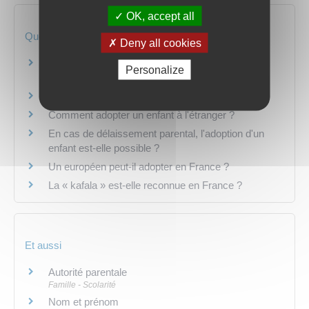
OK, accept all
Questions ? Réponses !
Deny all cookies
Quelles sont les différences entre l'adoption
Personalize
simple et l'adoption plénière ?
Comment faire une demande d'agrément ?
Comment adopter un enfant à l'étranger ?
En cas de délaissement parental, l'adoption d'un
enfant est-elle possible ?
Un européen peut-il adopter en France ?
La « kafala » est-elle reconnue en France ?
Et aussi
Autorité parentale
Famille - Scolarité
Nom et prénom