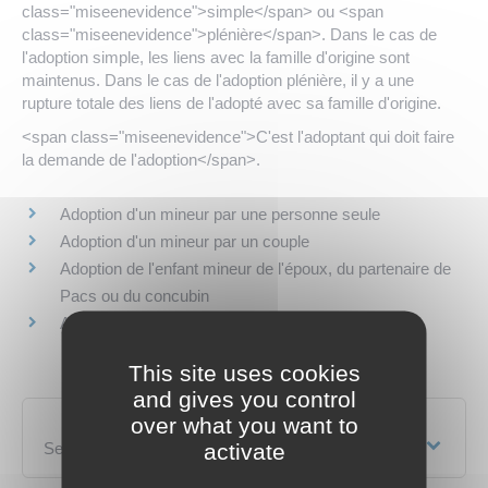
class="miseenevidence">simple</span> ou <span
class="miseenevidence">plénière</span>. Dans le cas de
l'adoption simple, les liens avec la famille d'origine sont
maintenus. Dans le cas de l'adoption plénière, il y a une
rupture totale des liens de l'adopté avec sa famille d'origine.
<span class="miseenevidence">C'est l'adoptant qui doit faire
la demande de l'adoption</span>.
Adoption d'un mineur par une personne seule
Adoption d'un mineur par un couple
Adoption de l'enfant mineur de l'époux, du partenaire de
Pacs ou du concubin
Adoption d'une personne majeure
This site uses cookies
and gives you control
over what you want to
activate
Services en ligne et formulaires