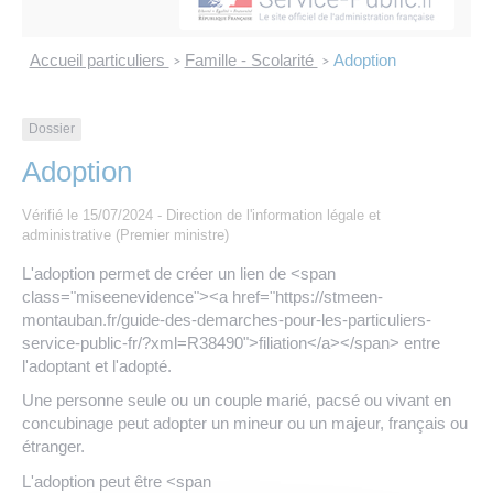
Les offres d’emploi de la communauté de
Eau et assainissement
communes
Accueil particuliers
Famille - Scolarité
Adoption
>
>
Travaux
Nos publications
Dossier
Numérique
Adoption
Annuaire de contacts
Vérifié le 15/07/2024 - Direction de l'information légale et
administrative (Premier ministre)
L'adoption permet de créer un lien de <span
class="miseenevidence"><a href="https://stmeen-
montauban.fr/guide-des-demarches-pour-les-particuliers-
service-public-fr/?xml=R38490">filiation</a></span> entre
l'adoptant et l'adopté.
Une personne seule ou un couple marié, pacsé ou vivant en
concubinage peut adopter un mineur ou un majeur, français ou
étranger.
L'adoption peut être <span