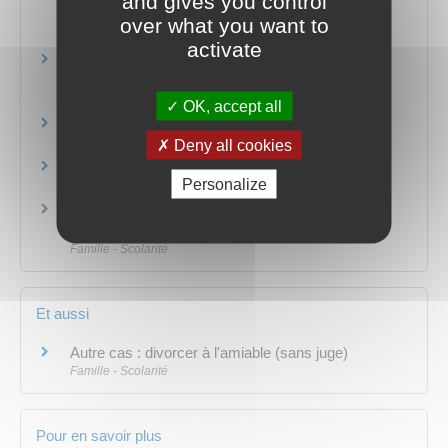
and gives you control
conjugal
over what you want to
Famille - Scolarité
activate
Aide juridictionnelle des personnes résidant en
France
Justice
OK, accept all
Prestation compensatoire
Famille - Scolarité
Deny all cookies
Contribution aux charges du mariage
Personalize
Famille - Scolarité
Pension alimentaire pour un enfant : montant,
versement et révision
Famille - Scolarité
Et aussi
Autre cas : divorcer à l'amiable (sans juge)
Famille - Scolarité
Pour en savoir plus