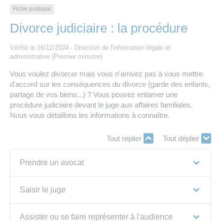
Les offres d’emploi de la communauté de
Eau et assainissement
Fiche pratique
communes
Divorce judiciaire : la procédure
Travaux
Nos publications
Vérifié le 16/12/2024 - Direction de l'information légale et
administrative (Premier ministre)
Numérique
Vous voulez divorcer mais vous n'arrivez pas à vous mettre
d'accord sur les conséquences du divorce (garde des enfants,
Annuaire de contacts
partage de vos biens...) ? Vous pouvez entamer une
procédure judiciaire devant le juge aux affaires familiales.
Nous vous détaillons les informations à connaître.
Tout replier
Tout déplier
Prendre un avocat
Saisir le juge
Assister ou se faire représenter à l'audience