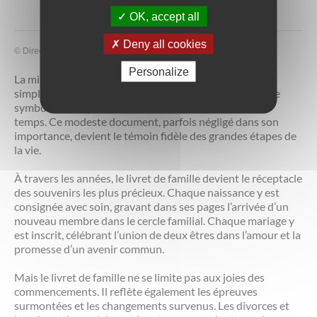
OK, accept all
Deny all cookies
©
Direction de l'information légale et administrative
Personalize
La mise à jour du livret de famille est bien plus qu’une
simple formalité administrative ; c’est un acte chargé de
symboles, marquant l’évolution d’une famille au fil du
temps. Ce modeste document, parfois négligé dans son
importance, devient le témoin fidèle des grandes étapes de
la vie.
À travers les années, le livret de famille devient le réceptacle
des souvenirs les plus précieux. Chaque naissance y est
consignée avec soin, gravant dans ses pages l’arrivée d’un
nouveau membre dans le cercle familial. Chaque mariage y
est inscrit, célébrant l’union de deux êtres dans l’amour et la
promesse d’un avenir commun.
Mais le livret de famille ne se limite pas aux joies des
commencements. Il reflète également les épreuves
surmontées et les changements survenus. Les divorces et