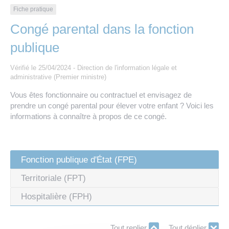
Les offres d’emploi de la communauté de
Eau et assainissement
Fiche pratique
communes
Congé parental dans la fonction
Travaux
Nos publications
publique
Numérique
Vérifié le 25/04/2024 - Direction de l'information légale et
administrative (Premier ministre)
Vous êtes fonctionnaire ou contractuel et envisagez de
Annuaire de contacts
prendre un congé parental pour élever votre enfant ? Voici les
informations à connaître à propos de ce congé.
Fonction publique d'État (FPE)
Territoriale (FPT)
Hospitalière (FPH)
Tout replier
Tout déplier