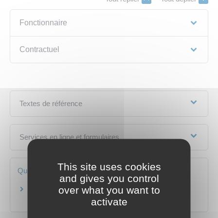
Fonctionnaire
Contractuel
Textes de référence
Services en ligne et formulaires
This site uses cookies
Questions ? Réponses !
and gives you control
over what you want to
Quels sont les effets des congés sur la durée du
stage ?
activate