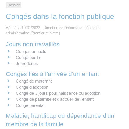
Les offres d’emploi de la communauté de
Eau et assainissement
Dossier
communes
Congés dans la fonction publique
Travaux
Nos publications
Vérifié le 10/01/2022 - Direction de l'information légale et
administrative (Premier ministre)
Numérique
Jours non travaillés
Congés annuels
Annuaire de contacts
Congé bonifié
Jours fériés
Congés liés à l'arrivée d'un enfant
Congé de maternité
Congé d'adoption
Congé de 3 jours pour naissance ou adoption
Congé de paternité et d'accueil de l'enfant
Congé parental
Maladie, handicap ou dépendance d'un
membre de la famille