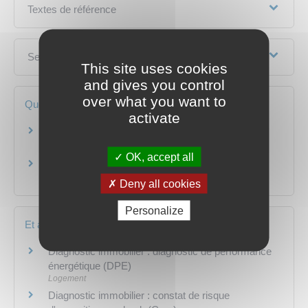
Textes de référence
Services en ligne et formulaires
This site uses cookies
and gives you control
over what you want to
Questions ? Réponses !
activate
Quels sont les diagnostics immobiliers à fournir
en cas de vente d'un logement ?
OK, accept all
Diagnostics immobiliers : où trouver un
diagnostiqueur certifié ?
Deny all cookies
Personalize
Et aussi
Diagnostic immobilier : diagnostic de performance
énergétique (DPE)
Logement
Diagnostic immobilier : constat de risque