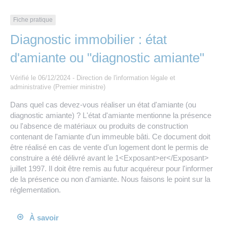
Les offres d’emploi de la communauté de
Eau et assainissement
communes
Fiche pratique
Travaux
Diagnostic immobilier : état
Nos publications
d'amiante ou "diagnostic amiante"
Numérique
Vérifié le 06/12/2024 - Direction de l'information légale et
administrative (Premier ministre)
Annuaire de contacts
Dans quel cas devez-vous réaliser un état d'amiante (ou
diagnostic amiante) ? L'état d'amiante mentionne la présence
ou l'absence de matériaux ou produits de construction
contenant de l'amiante d'un immeuble bâti. Ce document doit
être réalisé en cas de vente d'un logement dont le permis de
construire a été délivré avant le 1<Exposant>er</Exposant>
juillet 1997. Il doit être remis au futur acquéreur pour l'informer
de la présence ou non d'amiante. Nous faisons le point sur la
réglementation.
À savoir