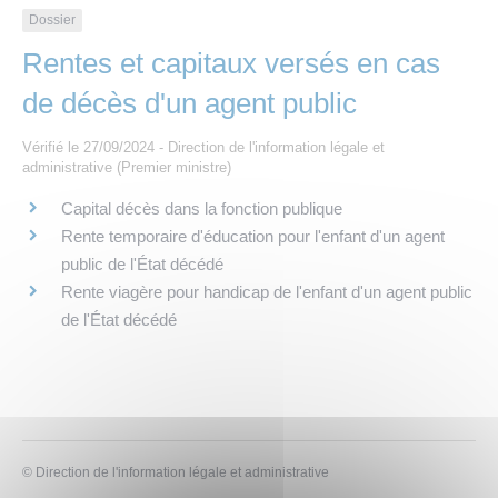
Les offres d’emploi de la communauté de
Eau et assainissement
Dossier
communes
Rentes et capitaux versés en cas
Travaux
Nos publications
de décès d'un agent public
Numérique
Vérifié le 27/09/2024 - Direction de l'information légale et
administrative (Premier ministre)
Annuaire de contacts
Capital décès dans la fonction publique
Rente temporaire d'éducation pour l'enfant d'un agent
public de l'État décédé
Rente viagère pour handicap de l'enfant d'un agent public
de l'État décédé
©
Direction de l'information légale et administrative