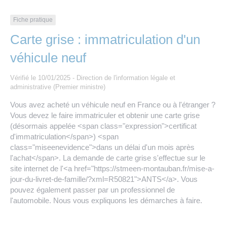
Les offres d’emploi de la communauté de
Eau et assainissement
communes
Fiche pratique
Travaux
Carte grise : immatriculation d'un
Nos publications
véhicule neuf
Numérique
Vérifié le 10/01/2025 - Direction de l'information légale et
administrative (Premier ministre)
Annuaire de contacts
Vous avez acheté un véhicule neuf en France ou à l'étranger ?
Vous devez le faire immatriculer et obtenir une carte grise
(désormais appelée <span class="expression">certificat
d'immatriculation</span>) <span
class="miseenevidence">dans un délai d'un mois après
l'achat</span>. La demande de carte grise s'effectue sur le
site internet de l'<a href="https://stmeen-montauban.fr/mise-a-
jour-du-livret-de-famille/?xml=R50821">ANTS</a>. Vous
pouvez également passer par un professionnel de
l'automobile. Nous vous expliquons les démarches à faire.