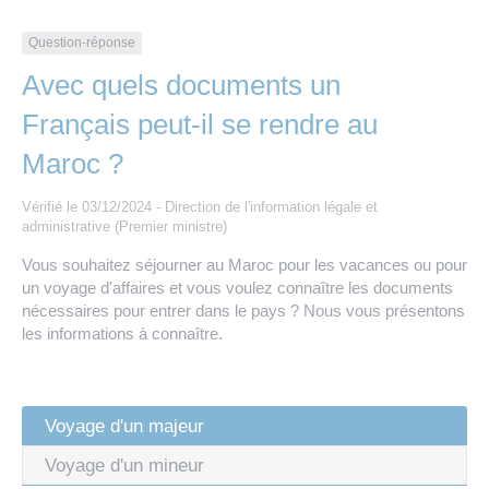
Les offres d’emploi de la communauté de
Eau et assainissement
communes
Question-réponse
Travaux
Avec quels documents un
Nos publications
Français peut-il se rendre au
Numérique
Maroc ?
Annuaire de contacts
Vérifié le 03/12/2024 - Direction de l'information légale et
administrative (Premier ministre)
Vous souhaitez séjourner au Maroc pour les vacances ou pour
un voyage d'affaires et vous voulez connaître les documents
nécessaires pour entrer dans le pays ? Nous vous présentons
les informations à connaître.
Voyage d'un majeur
Voyage d'un mineur