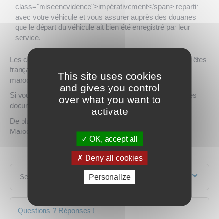
class="miseenevidence">impérativement</span> repartir
avec votre véhicule et vous assurer auprès des douanes
que le départ du véhicule ait bien été enregistré par leur
service.
Les conditions d'entrée au Maroc sont différentes si vous êtes
français ou si vous avez la double nationalité franco-
This site uses cookies
marocaine.
and gives you control
Si vous voyagez avec votre enfant ou s'il voyage seul, des
over what you want to
documents supplémentaires vous seront demandés.
activate
De plus, des règles sont à suivre si vous vous rendez au
Maroc avec un véhicule.
OK, accept all
Deny all cookies
Services en ligne et formulaires
Personalize
Questions ? Réponses !