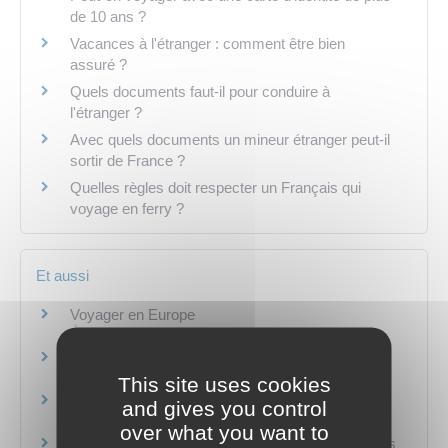
de 10 ans ?
Vacances à l'étranger : comment être bien
assuré ?
Quels documents faut-il pour conduire à
l'étranger ?
Avec quels documents un mineur étranger peut-il
sortir de France ?
Quelles règles doit respecter un Français qui
voyage en ferry ?
Et aussi
Voyager en Europe
Étranger - Europe
Recommandations sanitaires aux voyageurs
Social - Santé
This site uses cookies
Autorisation de sortie du territoire (AST)
and gives you control
Étranger - Europe
over what you want to
Remboursement des soins à l'étranger (vacances