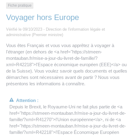
Les offres d’emploi de la communauté de
Eau et assainissement
Fiche pratique
communes
Voyager hors Europe
Travaux
Nos publications
Vérifié le 09/10/2023 - Direction de l'information légale et
administrative (Premier ministre)
Numérique
Vous êtes Français et vous vous apprêtez à voyager à
l'étranger (en dehors de <a href="https://stmeen-
Annuaire de contacts
montauban.fr/mise-a-jour-du-livret-de-famille/?
xml=R42218">l'Espace économique européen (EEE)</a> ou
de la Suisse). Vous voulez savoir quels documents et quelles
démarches sont nécessaires avant de partir ? Nous vous
présentons les informations à connaître.
Attention :
Depuis le Brexit, le Royaume-Uni ne fait plus partie de <a
href="https://stmeen-montauban.fr/mise-a-jour-du-livret-de-
famille/?xml=R41270">l'Union européenne</a>, ni de <a
href="https://stmeen-montauban.fr/mise-a-jour-du-livret-de-
famille/?xml=R42218">l'Espace Économique Européen