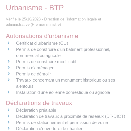
Les offres d’emploi de la communauté de
Eau et assainissement
Urbanisme - BTP
communes
Vérifié le 25/10/2023 - Direction de l'information légale et
Travaux
Nos publications
administrative (Premier ministre)
Autorisations d'urbanisme
Numérique
Certificat d'urbanisme (CU)
Permis de construire d'un bâtiment professionnel,
Annuaire de contacts
commercial ou agricole
Permis de construire modificatif
Permis d'aménager
Permis de démolir
Travaux concernant un monument historique ou ses
alentours
Installation d'une éolienne domestique ou agricole
Déclarations de travaux
Déclaration préalable
Déclaration de travaux à proximité de réseaux (DT-DICT)
Permis de stationnement et permission de voirie
Déclaration d'ouverture de chantier