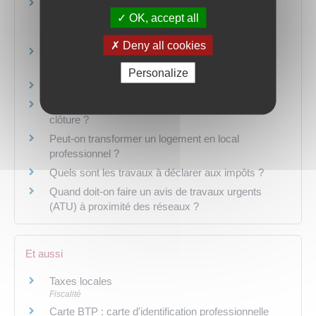
Faut-il une autorisation d'urbanisme pour poser
OK, accept all
des ombrières photovoltaïques ou des panneaux
solaires au sol ?
Deny all cookies
Quelle autorisation d'urbanisme déposer pour
installer un abri de jardin ?
Personalize
Dans quel cas doit-on recourir à un architecte ?
Quelles sont les règles pour construire une
clôture ?
Peut-on transformer un logement en local
professionnel ?
Quels sont les travaux à déclarer aux impôts ?
Quand doit-on faire un avis de travaux urgents
(ATU) à proximité des réseaux ?
Et aussi
Taxes locales
Fiscalité
Carte BTP : carte d'identification professionnelle