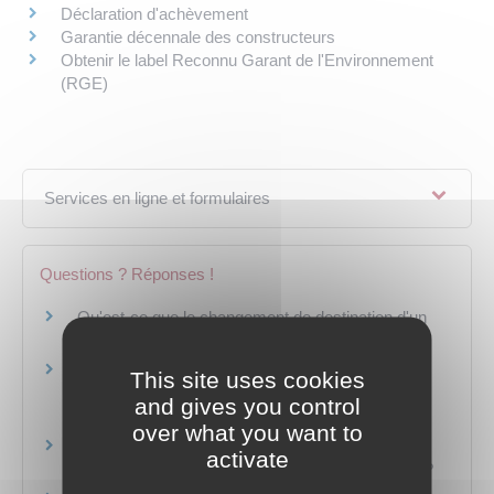
Déclaration d'achèvement
Garantie décennale des constructeurs
Obtenir le label Reconnu Garant de l'Environnement
(RGE)
Services en ligne et formulaires
Questions ? Réponses !
Qu'est-ce que le changement de destination d'un
bâtiment ?
Coordination de sécurité et de protection de la
This site uses cookies
santé (SPS) pour un chantier de bâtiments ou de
and gives you control
génie civil : faut-il une déclaration préalable ?
over what you want to
Faut-il une autorisation pour monter une cabane
activate
ou toute autre installation temporaire de chantier ?