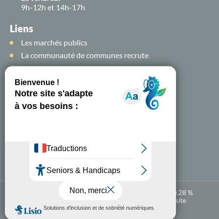
9h-12h et 14h-17h
Liens
Les marchés publics
La communauté de communes recrute
Suivez-nous sur
les
réseaux sociaux !
Nous contacter
A-
A+
Accessibilité numérique : partiellement conforme à 80,28 %
Mentions légales
Politique de confidentialité
Plan du site
Carte
En 1 clic
interactive