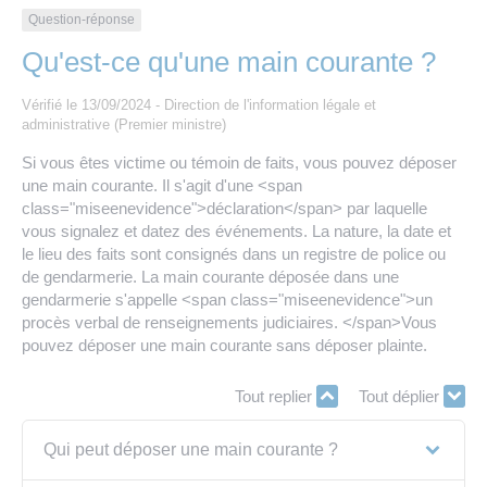
Les offres d’emploi de la communauté de
Eau et assainissement
Question-réponse
communes
Qu'est-ce qu'une main courante ?
Travaux
Nos publications
Vérifié le 13/09/2024 - Direction de l'information légale et
administrative (Premier ministre)
Numérique
Si vous êtes victime ou témoin de faits, vous pouvez déposer
une main courante. Il s'agit d'une <span
Annuaire de contacts
class="miseenevidence">déclaration</span> par laquelle
vous signalez et datez des événements. La nature, la date et
le lieu des faits sont consignés dans un registre de police ou
de gendarmerie. La main courante déposée dans une
gendarmerie s'appelle <span class="miseenevidence">un
procès verbal de renseignements judiciaires. </span>Vous
pouvez déposer une main courante sans déposer plainte.
Tout replier
Tout déplier
Qui peut déposer une main courante ?