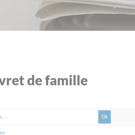
ivret de famille
nes