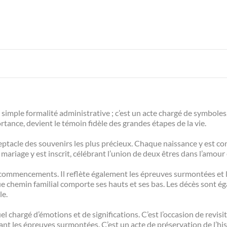
e simple formalité administrative ; c’est un acte chargé de symboles
ance, devient le témoin fidèle des grandes étapes de la vie.
réceptacle des souvenirs les plus précieux. Chaque naissance y est co
mariage y est inscrit, célébrant l’union de deux êtres dans l’amou
des commencements. Il reflète également les épreuves surmontées et
ue chemin familial comporte ses hauts et ses bas. Les décès sont é
le.
tuel chargé d’émotions et de significations. C’est l’occasion de revisi
nt les épreuves surmontées. C’est un acte de préservation de l’hist