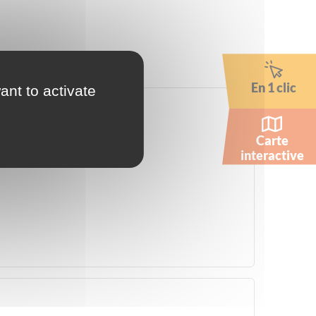
En 1 clic
ant to activate
Carte
interactive